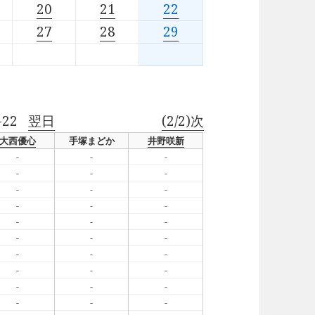
20
21
22
27
28
29
-22
翌日
(2/2)次
大西優心
手塚まどか
井野咲新
-
-
-
-
-
-
-
-
-
-
-
-
-
-
-
-
-
-
-
-
-
-
-
-
-
-
-
-
-
-