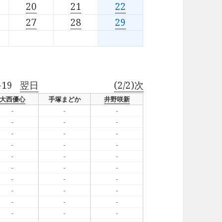
20
21
22
27
28
29
-19
翌日
(2/2)次
大西優心
手塚まどか
井野咲新
-
-
-
-
-
-
-
-
-
-
-
-
-
-
-
-
-
-
-
-
-
-
-
-
-
-
-
-
-
-