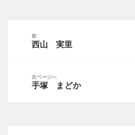
リ
ー
投
稿
前
西山 実里
ナ
前
ビ
の
ゲ
投
ー
稿:
次ページへ
シ
手塚 まどか
次
ョ
の
ン
投
稿: