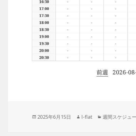
16:30
-
-
-
17:00
-
-
-
17:30
-
-
-
18:00
-
-
-
18:30
-
-
-
19:00
-
-
-
19:30
-
-
-
20:00
-
-
-
20:30
-
-
-
前週
2026-08
投
2025年6月15日
作
l-flat
カ
週間スケジュ
稿
成
テ
日:
者
ゴ