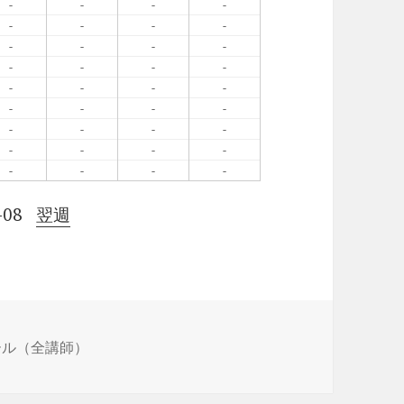
-
-
-
-
-
-
-
-
-
-
-
-
-
-
-
-
-
-
-
-
-
-
-
-
-
-
-
-
-
-
-
-
-
-
-
-
-08
翌週
ール（全講師）